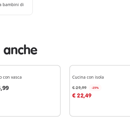
a bambini di
i anche
o con vasca
Cucina con isola
4,99
€ 29,99
-25%
ggiungi al carrello
Aggiungi al carrello
€ 22,49