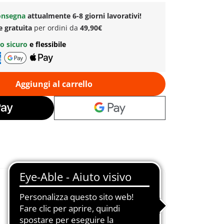
onsegna
attualmente 6-8 giorni lavorativi!
e gratuita
per ordini da
49,90€
o sicuro
e flessibile
Aggiungi al carrello
Creativi &
Funzioni