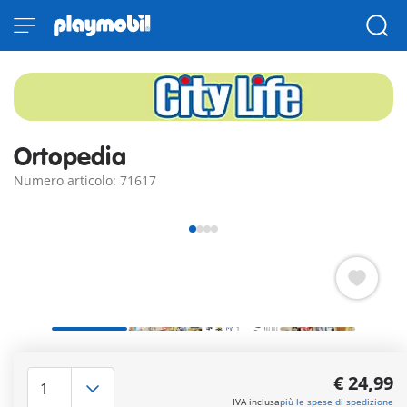
Ortopedia
Numero articolo: 71617
L'ortopedico PLAYMOBIL si prende cura del suo paziente con
attenzione.
€ 24,99
Ulteriori informazioni
IVA inclusa
più le spese di spedizione