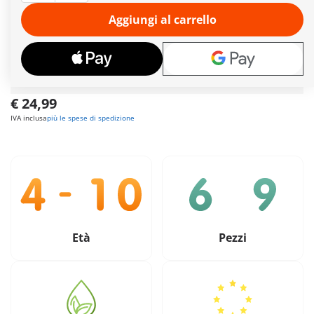
Tempi di consegna
attualmente 6-8 giorni lavorativi!
Aggiungi al carrello
Spedizione gratuita
per ordini da
49,90€
Pagamento sicuro
e flessibile
€ 24,99
IVA inclusa
più le spese di spedizione
Età
Pezzi