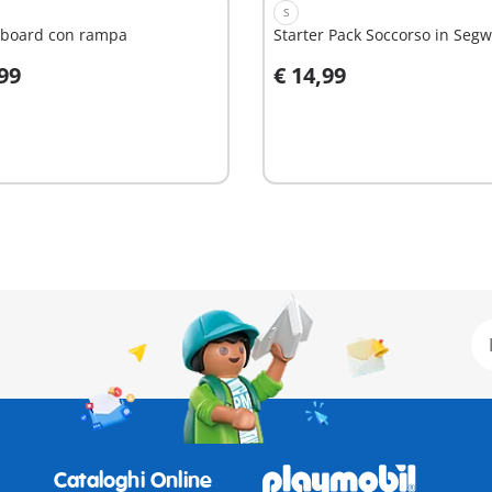
S
eboard con rampa
Starter Pack Soccorso in Seg
,99
€ 14,99
ggiungi al carrello
Aggiungi al carrello
Cataloghi Online