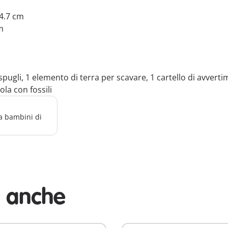
 4.7 cm
m
spugli, 1 elemento di terra per scavare, 1 cartello di avver
la con fossili
a bambini di
i anche