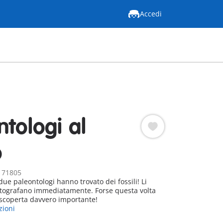
Accedi
ntologi al
o
: 71805
ue paleontologi hanno trovato dei fossili! Li
fotografano immediatamente. Forse questa volta
scoperta davvero importante!
zioni