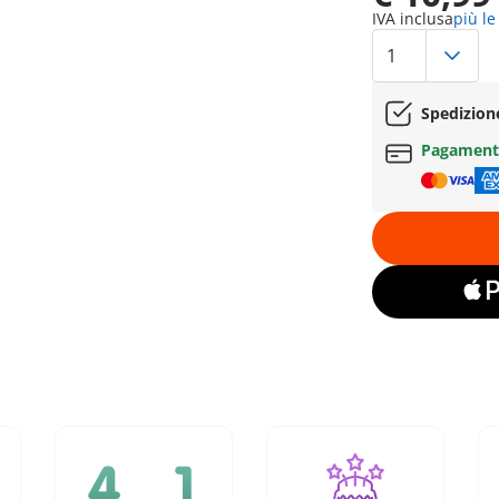
IVA inclusa
più le
Spedizion
Pagament