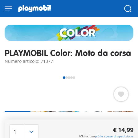
PLAYMOBIL Color: Moto da corsa
Numero articolo: 71377
Porta colore nel gioco con PLAYMOBIL Color! Disegna come
piace a te la tua moto da corsa con i pennarelli inclusi. Il
€ 14,99
personaggio ha un vestito bianco per lasciare spazio alle tue
IVA inclusa
più le spese di spedizione