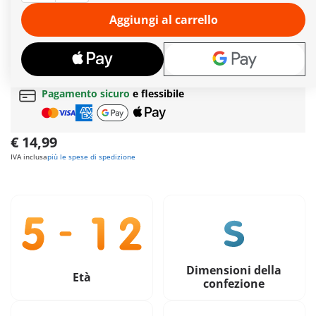
idee creative. Il colore può essere facilmente lavato via per un
divertimento senza fine.
Aggiungi al carrello
Ulteriori informazioni
Tempi di consegna
attualmente 6-8 giorni lavorativi!
Spedizione gratuita
per ordini da
49,90€
Pagamento sicuro
e flessibile
€ 14,99
IVA inclusa
più le spese di spedizione
Dimensioni della
Età
confezione