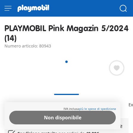
PLAYMOBIL Pink Magazin 5/2024
(14)
Numero articolo: 80943
Die 36 Seiten enthalten zwei tolle Comics, ein super
Ex
IVA inclusa
più le spese di spedizione
Gewinnspiel, zwei Postermotive und viele Mitmach-Seiten.
Ulteriori informazioni
Non disponibile
Tempi di consegna
attualmente 6-8 giorni lavorativi!