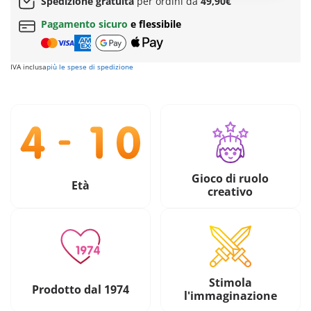
Spedizione gratuita
per ordini da
49,90€
Pagamento sicuro
e flessibile
IVA inclusa
più le spese di spedizione
Gioco di ruolo
Età
creativo
Stimola
Prodotto dal 1974
l'immaginazione