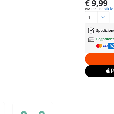
€ 9,99
IVA inclusa
più le
Spedizion
Pagament