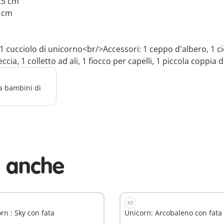
4.5 cm
3 cm
 cucciolo di unicorno<br/>Accessori: 1 ceppo d'albero, 1 cio
reccia, 1 colletto ad ali, 1 fiocco per capelli, 1 piccola coppia di
a bambini di
i anche
XS
rn : Sky con fata
Unicorn: Arcobaleno con fata