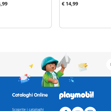
4,99
€ 14,99
ggiungi al carrello
Aggiungi al carrello
Cataloghi Online
Scoprite i cataloghi