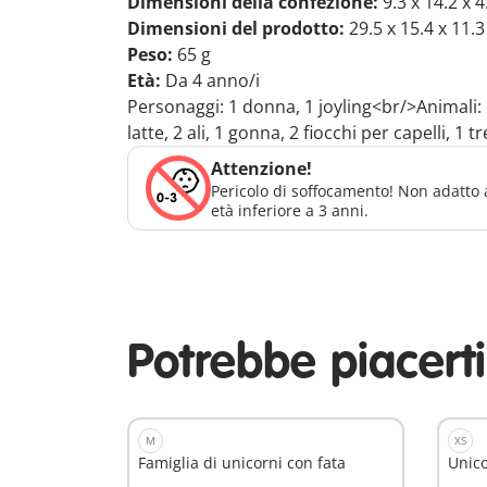
Dimensioni della confezione:
9.3 x 14.2 x 
Dimensioni del prodotto:
29.5 x 15.4 x 11.
Peso:
65 g
Età:
Da 4 anno/i
Personaggi: 1 donna, 1 joyling<br/>Animali: 1
latte, 2 ali, 1 gonna, 2 fiocchi per capelli, 1 t
Attenzione!
Pericolo di soffocamento! Non adatto 
età inferiore a 3 anni.
Potrebbe piacert
M
XS
Famiglia di unicorni con fata
Unico