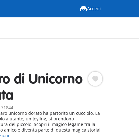
Accedi
ro di Unicorno
ata
: 71844
raro unicorno dorato ha partorito un cucciolo. La
colo aiutante, un joyling, si prendono
ra del piccolo. Scopri il magico legame tra la
vo amico e diventa parte di questa magica storia!
zioni