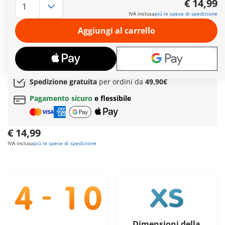
€ 14,99
gonna staccabile per poter cavalcare comodamente il suo
IVA inclusa
più le spese di spedizione
fedele destriero. Dopo una lunga cavalcata, il cavallo può
essere ricompensato con una succosa carota e una calda
Aggiungi al carrello
coperta non appena viene tolta la sella. Per un'occasione
particolarmente festosa, la briglia del cavallo può essere
decorata con fiocchi e stelle scintillanti.
Ulteriori informazioni
Spedizione gratuita
per ordini da
49,90€
Pagamento sicuro
e flessibile
€ 14,99
IVA inclusa
più le spese di spedizione
Dimensioni della