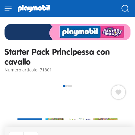
Starter Pack Principessa con
cavallo
Numero articolo: 71801
L'elegante principessa si prende cura del suo magnifico
cavallo con grande dedizione. La principessa è dotata di una