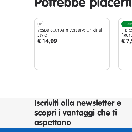
Potrebbe piacert
XS
NUO
Vespa 80th Anniversary: Original
Il pi
Style
figur
€ 14,99
€ 7
Aggiungi al carrello
A
Iscriviti alla newsletter e
scopri i vantaggi che ti
aspettano