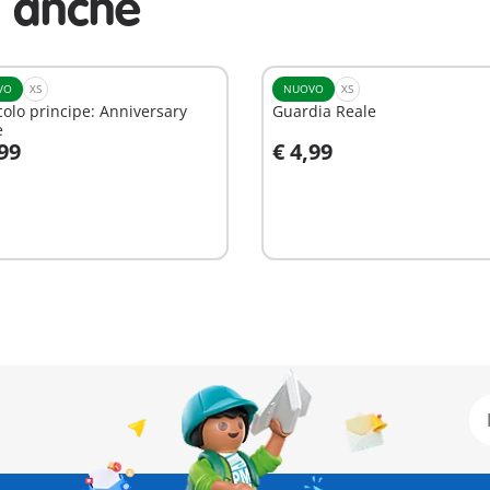
i anche
VO
XS
NUOVO
XS
ccolo principe: Anniversary
Guardia Reale
e
,99
€ 4,99
ggiungi al carrello
Aggiungi al carrello