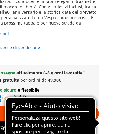
aliana. Il conducente, in abiti eleganti, trasmette
 piacere e libertà. Con gli adesivi inclusi, tra cui
ell’80° anniversario e la storica data del brevetto
 personalizzare la tua Vespa come preferisci. È
 la prossima tappa e per nuove strade da
zioni
 spese di spedizione
onsegna
attualmente 6-8 giorni lavorativi!
e gratuita
per ordini da
49,90€
o sicuro
e flessibile
Aggiungi al carrello