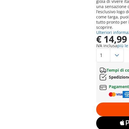
gioia di vivere it
una sensazione di
l’esclusivo logo d
come targa, puoi
tutto pronto per
scoprire.
Ulteriori informa
€ 14,99
IVA inclusa
più le
Tempi di c
Spedizion
Pagament