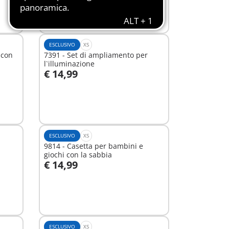
ESCLUSIVO
XS
 con
7391 - Set di ampliamento per
l`illuminazione
€ 14,99
Aggiungi al carrello
ESCLUSIVO
XS
9814 - Casetta per bambini e
giochi con la sabbia
€ 14,99
Aggiungi al carrello
ESCLUSIVO
XS