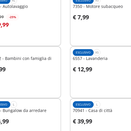
USIVO
XL
ESCLUSIVO
XS
- Autolavaggio
7350 - Motore subacqueo
€ 7,99
99
-25%
ggiungi al carrello
Aggiungi al carrello
9,99
ESCLUSIVO
XS
 - Bambini con famiglia di
6557 - Lavanderia
,99
€ 12,99
ggiungi al carrello
Aggiungi al carrello
USIVO
L
ESCLUSIVO
L
 - Bungalow da arredare
70941 - Casa di città
4,99
€ 39,99
ggiungi al carrello
Aggiungi al carrello