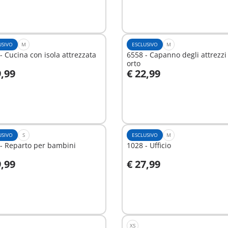
USIVO
M
ESCLUSIVO
M
- Cucina con isola attrezzata
6558 - Capanno degli attrezzi
orto
9,99
€ 22,99
ggiungi al carrello
Aggiungi al carrello
USIVO
S
ESCLUSIVO
M
- Reparto per bambini
1028 - Ufficio
9,99
€ 27,99
ggiungi al carrello
Aggiungi al carrello
XS