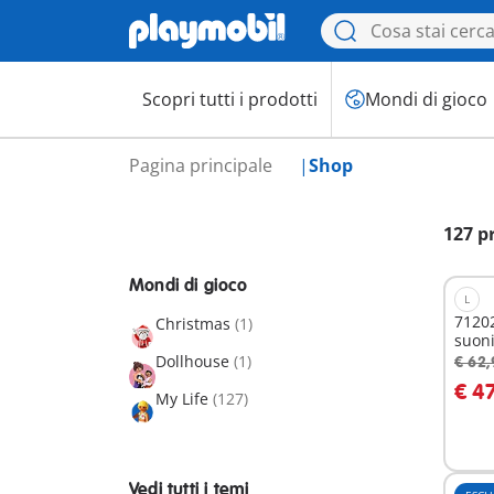
Scopri tutti i prodotti
Mondi di gioco
Pagina principale
Shop
127 p
Mondi di gioco
L
71202
Christmas
(1)
suon
Dollhouse
(1)
€ 62,
A
€ 4
My Life
(127)
Vedi tutti i temi