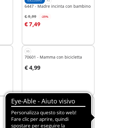
ESCLUSIVO
XS
6447 - Madre incinta con bambino
€ 9,99
-25%
Aggiungi al carrello
€ 7,49
XS
70601 - Mamma con bicicletta
€ 4,99
Aggiungi al carrello
ESCLUSIVO
M
4318 - Garage
€ 29,99
Aggiungi al carrello