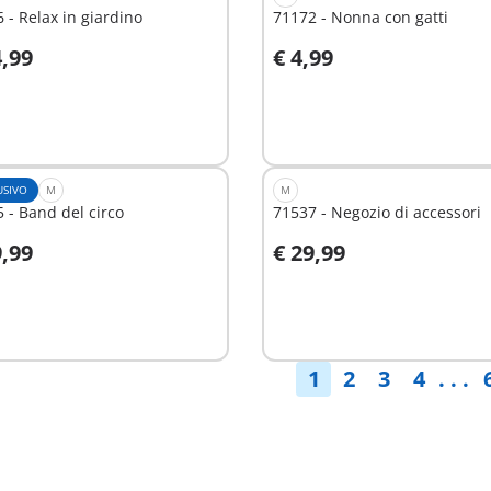
 - Relax in giardino
71172 - Nonna con gatti
4,99
€ 4,99
ggiungi al carrello
Aggiungi al carrello
USIVO
M
M
 - Band del circo
71537 - Negozio di accessori
9,99
€ 29,99
ggiungi al carrello
Aggiungi al carrello
1
2
3
4
. . .