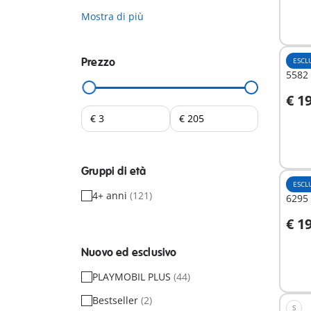
Mostra di più
Prezzo
ESCL
5582 
€ 1
A
Gruppi di età
ESCL
4+ anni
(121)
6295 
€ 1
A
Nuovo ed esclusivo
PLAYMOBIL PLUS
(44)
Bestseller
(2)
S