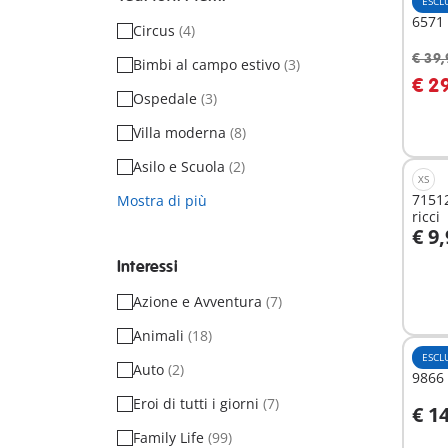
ESCL
6571 
Circus
(4)
€ 39,
Bimbi al campo estivo
(3)
A
€ 2
Ospedale
(3)
Villa moderna
(8)
Asilo e Scuola
(2)
XS
71512
Mostra di più
ricci
€ 9
A
Interessi
Azione e Avventura
(7)
Animali
(18)
ESCL
Auto
(2)
9866
Eroi di tutti i giorni
(7)
€ 1
A
Family Life
(99)