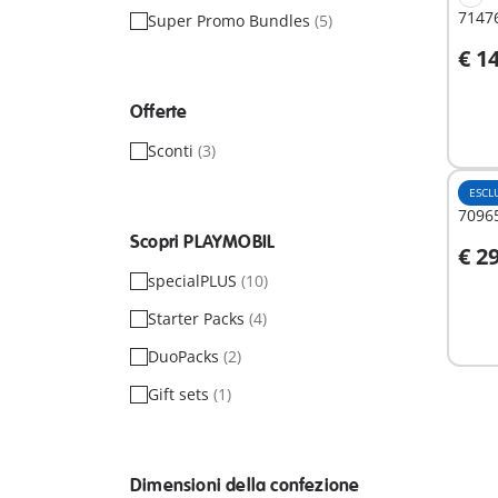
71476
Super Promo Bundles
(5)
€ 1
A
Offerte
Sconti
(3)
ESCL
70965
Scopri PLAYMOBIL
€ 2
A
specialPLUS
(10)
Starter Packs
(4)
DuoPacks
(2)
Gift sets
(1)
Dimensioni della confezione