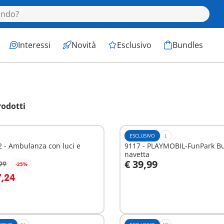
Interessi
Novità
Esclusivo
Bundles
rodotti
ESCLUSIVO
L
 - Ambulanza con luci e
9117 - PLAYMOBIL-FunPark B
i
navetta
€ 39,99
99
-25%
ggiungi al carrello
Aggiungi al carrello
7,24