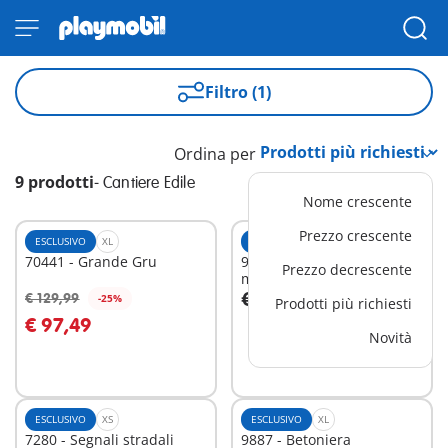
Filtro (1)
Ordina per
9 prodotti
-
Cantiere Edile
Nome crescente
Prezzo crescente
ESCLUSIVO
XL
ESCLUSIVO
XL
70441 - Grande Gru
9898 - Trasporto casa
Prezzo decrescente
mobile
€ 69,99
€ 129,99
-25%
Prodotti più richiesti
Aggiungi al carrello
Aggiungi al carrello
€ 97,49
Novità
ESCLUSIVO
XS
ESCLUSIVO
XL
7280 - Segnali stradali
9887 - Betoniera