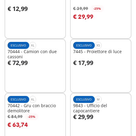
€ 12,99
€ 39,99
-25%
Aggiungi al carrello
Aggiungi al carrello
€ 29,99
ESCLUSIVO
XL
ESCLUSIVO
XS
70444 - Camion con due
7445 - Proiettore di luce
cassoni
€ 72,99
€ 17,99
Aggiungi al carrello
Aggiungi al carrello
ESCLUSIVO
XL
ESCLUSIVO
M
70442 - Gru con braccio
9843 - Ufficio del
demolitore
capocantiere
€ 29,99
€ 84,99
-25%
Aggiungi al carrello
Aggiungi al carrello
€ 63,74