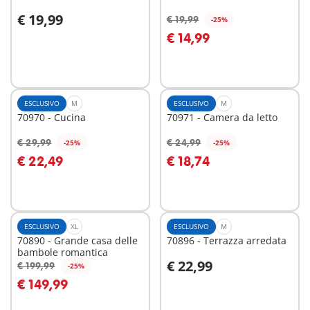
€ 19,99
€ 19,99
-25%
Aggiungi al carrello
Aggiungi al carrello
€ 14,99
ESCLUSIVO
M
ESCLUSIVO
M
70970 - Cucina
70971 - Camera da letto
€ 29,99
€ 24,99
-25%
-25%
Aggiungi al carrello
Aggiungi al carrello
€ 22,49
€ 18,74
ESCLUSIVO
XL
ESCLUSIVO
M
70890 - Grande casa delle
70896 - Terrazza arredata
bambole romantica
€ 22,99
€ 199,99
-25%
Aggiungi al carrello
Aggiungi al carrello
€ 149,99