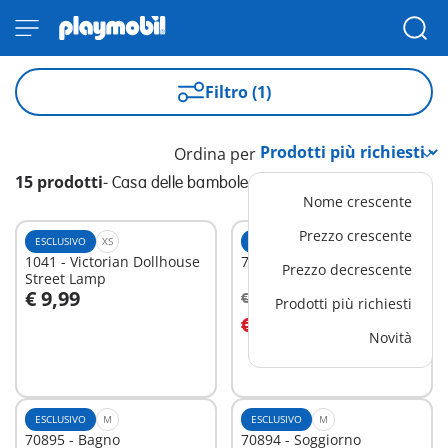
Filtro (1)
Ordina per
15 prodotti
-
Casa delle bambole nostalgica
Nome crescente
Prezzo crescente
ESCLUSIVO
XS
ESCLUSIVO
M
1041 - Victorian Dollhouse
70938 - Veicolo d'epoca 2
Prezzo decrescente
Street Lamp
€ 9,99
€ 34,99
-25%
Prodotti più richiesti
Aggiungi al carrello
Aggiungi al carrello
€ 26,24
Novità
ESCLUSIVO
M
ESCLUSIVO
M
70895 - Bagno
70894 - Soggiorno