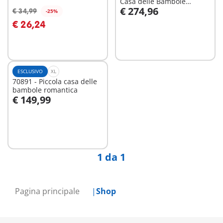
Casa delle Bambole
€ 274,96
Romantica
€ 34,99
-25%
Aggiungi al carrello
Aggiungi al carrello
€ 26,24
ESCLUSIVO
XL
70891 - Piccola casa delle
bambole romantica
€ 149,99
Aggiungi al carrello
1 da 1
Pagina principale
Shop