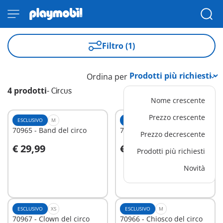
Filtro (1)
Ordina per
4 prodotti
-
Circus
Nome crescente
Prezzo crescente
ESCLUSIVO
M
ESCLUSIVO
S
70965 - Band del circo
70969 - Mago del circo
Prezzo decrescente
€ 29,99
€ 17,99
Prodotti più richiesti
Aggiungi al carrello
Aggiungi al carrello
Novità
ESCLUSIVO
XS
ESCLUSIVO
M
70967 - Clown del circo
70966 - Chiosco del circo