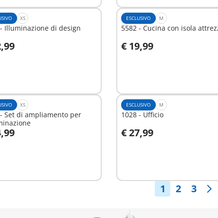
USIVO
XS
ESCLUSIVO
M
- Illuminazione di design
5582 - Cucina con isola attrez
2,99
€ 19,99
ggiungi al carrello
Aggiungi al carrello
USIVO
XS
ESCLUSIVO
M
- Set di ampliamento per
1028 - Ufficio
uminazione
4,99
€ 27,99
ggiungi al carrello
Aggiungi al carrello
1
2
3