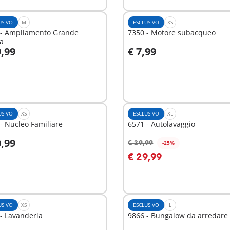
USIVO
M
ESCLUSIVO
XS
 - Ampliamento Grande
7350 - Motore subacqueo
a
9,99
€ 7,99
ggiungi al carrello
Aggiungi al carrello
USIVO
XS
ESCLUSIVO
XL
- Nucleo Familiare
6571 - Autolavaggio
0,99
€ 39,99
-25%
ggiungi al carrello
Aggiungi al carrello
€ 29,99
USIVO
XS
ESCLUSIVO
L
- Lavanderia
9866 - Bungalow da arredare