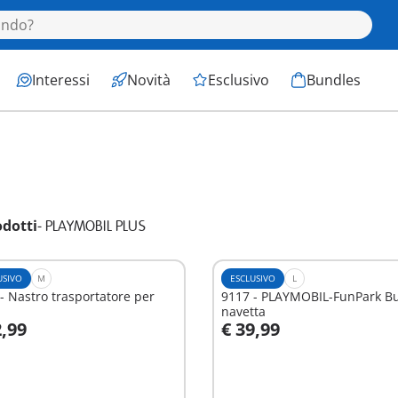
Interessi
Novità
Esclusivo
Bundles
odotti
-
PLAYMOBIL PLUS
USIVO
M
ESCLUSIVO
L
- Nastro trasportatore per
9117 - PLAYMOBIL-FunPark B
navetta
2,99
€ 39,99
ggiungi al carrello
Aggiungi al carrello