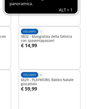
€ 39,99
Aggiungi al carrello
ESCLUSIVO
S
 con
9832 - Mangiatoia della fattoria
con spaventapasseri
€ 14,99
Aggiungi al carrello
ESCLUSIVO
XL
6629 - PLAYMOBIL Babbo Natale
giocattolo
€ 59,99
Aggiungi al carrello