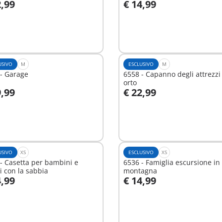
2,99
€ 14,99
ggiungi al carrello
Aggiungi al carrello
USIVO
M
ESCLUSIVO
M
- Garage
6558 - Capanno degli attrezzi
orto
9,99
€ 22,99
ggiungi al carrello
Aggiungi al carrello
USIVO
XS
ESCLUSIVO
XS
- Casetta per bambini e
6536 - Famiglia escursione in
i con la sabbia
montagna
4,99
€ 14,99
ggiungi al carrello
Aggiungi al carrello