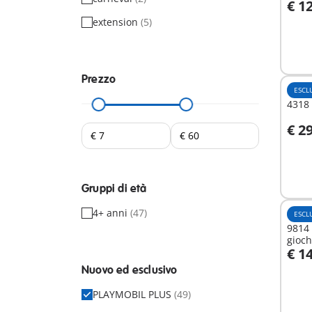
€ 1
A
extension
(5)
Prezzo
ESCL
4318 
€ 2
A
Gruppi di età
4+ anni
(47)
ESCL
9814 
gioch
€ 1
A
Nuovo ed esclusivo
PLAYMOBIL PLUS
(49)