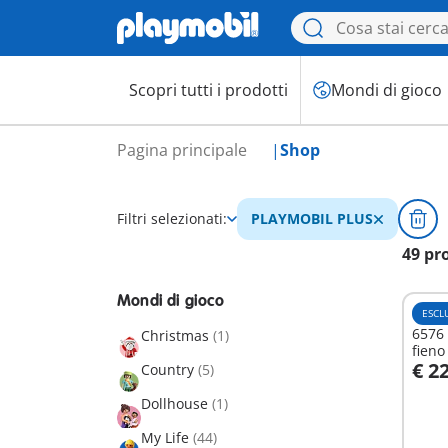
Scopri tutti i prodotti
Mondi di gioco
Pagina principale
Shop
Filtri selezionati:
PLAYMOBIL PLUS
49 pr
Mondi di gioco
ESCL
6576 
Christmas
(1)
fieno
€ 2
Country
(5)
A
Dollhouse
(1)
My Life
(44)