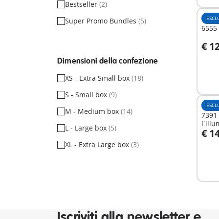
Bestseller
(2)
ESCL
Super Promo Bundles
(5)
6555 
€ 1
A
Dimensioni della confezione
XS - Extra Small box
(18)
S - Small box
(9)
ESCL
M - Medium box
(14)
7391 
l`ill
L - Large box
(5)
€ 1
A
XL - Extra Large box
(3)
Iscriviti alla newsletter e