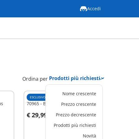
Accedi
Ordina per
Nome crescente
ESCLUSIVO
M
us
70965 - Band del circo
Prezzo crescente
€ 29,99
Prezzo decrescente
Aggiungi al carrello
Prodotti più richiesti
Novità