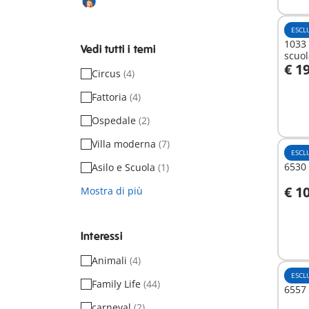
ESCL
1033
Vedi tutti i temi
scuol
€ 1
Circus
(4)
A
Fattoria
(4)
Ospedale
(2)
Villa moderna
(7)
ESCL
6530 
Asilo e Scuola
(1)
€ 1
Mostra di più
A
Interessi
Animali
(4)
ESCL
Family Life
(44)
6557 
carneval
(2)