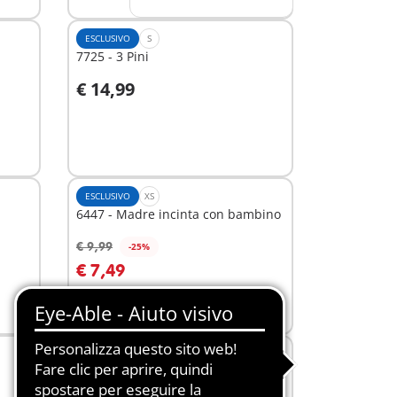
ESCLUSIVO
S
7725 - 3 Pini
€ 14,99
Aggiungi al carrello
ESCLUSIVO
XS
6447 - Madre incinta con bambino
€ 9,99
-25%
Aggiungi al carrello
€ 7,49
ESCLUSIVO
L
70941 - Casa di città