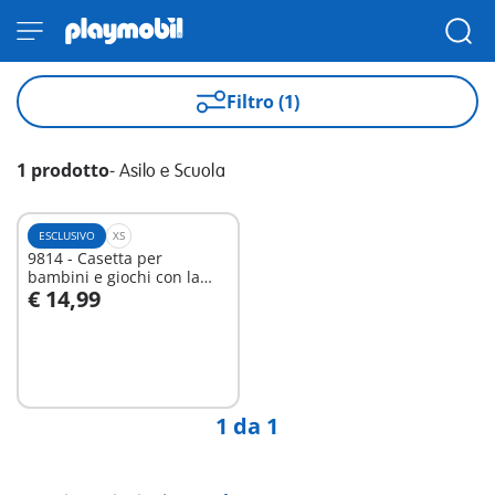
Filtro (1)
1 prodotto
-
Asilo e Scuola
ESCLUSIVO
XS
9814 - Casetta per
bambini e giochi con la
€ 14,99
sabbia
Aggiungi al carrello
1 da 1