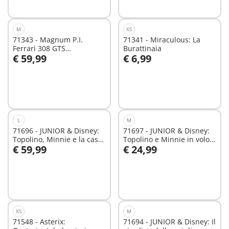
M
XS
71343 - Magnum P.I.
71341 - Miraculous: La
Ferrari 308 GTS
Burattinaia
€ 59,99
€ 6,99
Quattrovalvole
Aggiungi al carrello
Aggiungi al carrello
L
M
71696 - JUNIOR & Disney:
71697 - JUNIOR & Disney:
Topolino, Minnie e la casa
Topolino e Minnie in volo
€ 59,99
€ 24,99
tra le nuvole
tra le nuvole
Aggiungi al carrello
Aggiungi al carrello
XS
M
71548 - Asterix:
71694 - JUNIOR & Disney: Il