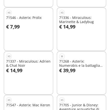
XS
XS
71546 - Asterix: Prolix
71336 - Miraculous:
Marinette & Ladybug
€ 7,99
€ 14,99
Aggiungi al carrello
Aggiungi al carrello
XS
M
71337 - Miraculous: Adrien
71268 - Asterix:
& Chat Noir
Numerobis e la battaglia
€ 14,99
€ 39,99
del palazzo
Aggiungi al carrello
Aggiungi al carrello
XS
XS
71547 - Asterix: Mac Keron
71705 - Junior & Disney:
Avventure acquatiche di