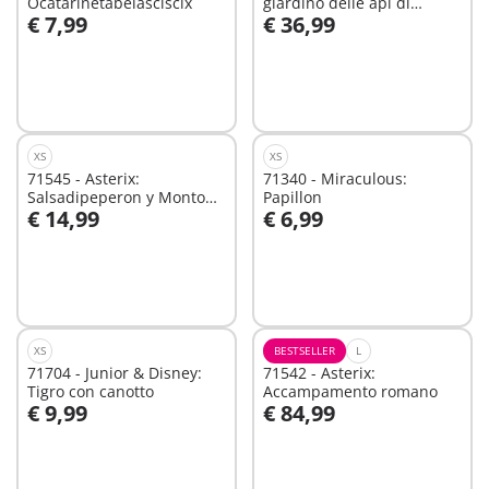
Ocatarinetabelasciscix
giardino delle api di
€ 7,99
€ 36,99
Winnie e Tigro
Aggiungi al carrello
Aggiungi al carrello
XS
XS
71545 - Asterix:
71340 - Miraculous:
Salsadipeperon y Monton
Papillon
€ 14,99
€ 6,99
e Pepe
Aggiungi al carrello
Aggiungi al carrello
XS
BESTSELLER
L
71704 - Junior & Disney:
71542 - Asterix:
Tigro con canotto
Accampamento romano
€ 9,99
€ 84,99
Aggiungi al carrello
Aggiungi al carrello