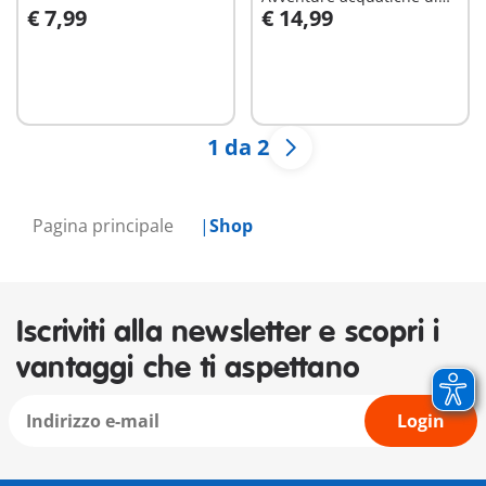
€ 7,99
€ 14,99
Winnie e Pimpi
Aggiungi al carrello
Aggiungi al carrello
1 da 2
Pagina principale
Shop
Iscriviti alla newsletter e scopri i
vantaggi che ti aspettano
Login