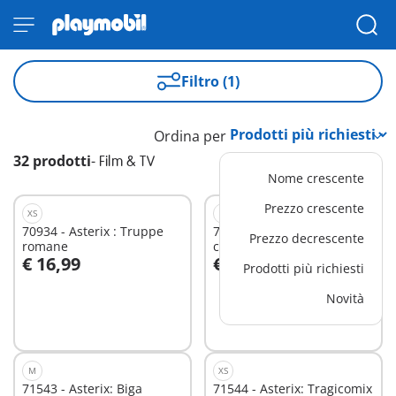
Filtro (1)
Ordina per
32 prodotti
-
Film & TV
Nome crescente
Prezzo crescente
XS
S
70934 - Asterix : Truppe
71160 - Asterix: Caccia al
Prezzo decrescente
romane
cinghiale
€ 16,99
€ 19,99
Prodotti più richiesti
Aggiungi al carrello
Aggiungi al carrello
Novità
M
XS
71543 - Asterix: Biga
71544 - Asterix: Tragicomix