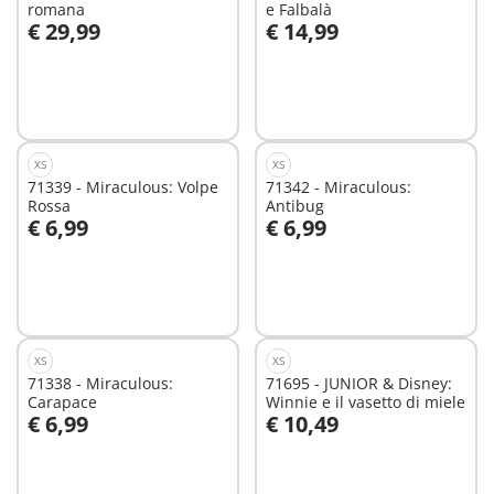
romana
e Falbalà
€ 29,99
€ 14,99
Aggiungi al carrello
Aggiungi al carrello
XS
XS
71339 - Miraculous: Volpe
71342 - Miraculous:
Rossa
Antibug
€ 6,99
€ 6,99
Aggiungi al carrello
Aggiungi al carrello
XS
XS
71338 - Miraculous:
71695 - JUNIOR & Disney:
Carapace
Winnie e il vasetto di miele
€ 6,99
€ 10,49
Aggiungi al carrello
Aggiungi al carrello