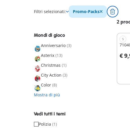
Filtri selezionati:
Promo-Packs
2 pro
Mondi di gioco
S
71040
Anniversario
(3)
€ 9
Asterix
(13)
A
Christmas
(1)
City Action
(3)
Color
(8)
Mostra di più
Vedi tutti i temi
Polizia
(1)