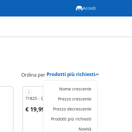
Accedi
Ordina per
Nome crescente
S
71825 - Quad dei pompieri
Prezzo crescente
€ 19,99
Prezzo decrescente
Aggiungi al carrello
Prodotti più richiesti
Novità