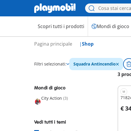
Scopri tutti i prodotti
Mondi di gioco
Pagina principale
Shop
Filtri selezionati:
Squadra Antincendio
3 pro
Mondi di gioco
M
71824
City Action
(3)
€ 3
A
Vedi tutti i temi