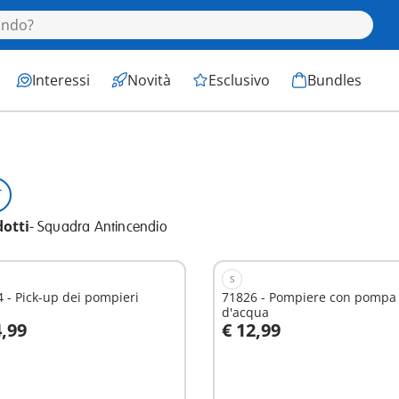
Interessi
Novità
Esclusivo
Bundles
dotti
-
Squadra Antincendio
S
 - Pick-up dei pompieri
71826 - Pompiere con pompa
d'acqua
4,99
€ 12,99
ggiungi al carrello
Aggiungi al carrello