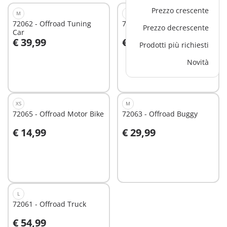
Prezzo crescente
M
S
72062 - Offroad Tuning
72064 - Offroad Quad
Prezzo decrescente
Car
€ 39,99
€ 19,99
Prodotti più richiesti
Aggiungi al carrello
Aggiungi al carrello
Novità
XS
M
72065 - Offroad Motor Bike
72063 - Offroad Buggy
€ 14,99
€ 29,99
Aggiungi al carrello
Aggiungi al carrello
L
72061 - Offroad Truck
€ 54,99