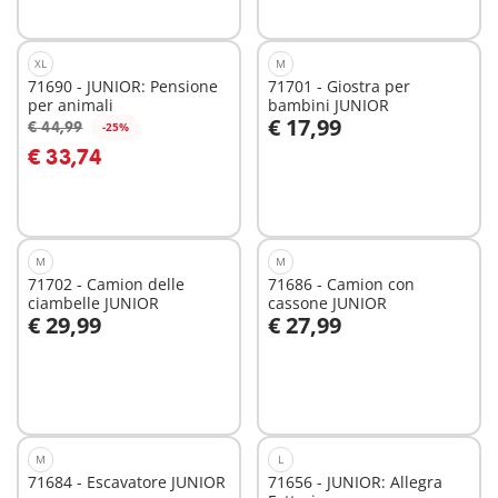
XL
M
71690 - JUNIOR: Pensione
71701 - Giostra per
per animali
bambini JUNIOR
€ 17,99
€ 44,99
-25%
Aggiungi al carrello
Aggiungi al carrello
€ 33,74
M
M
71702 - Camion delle
71686 - Camion con
ciambelle JUNIOR
cassone JUNIOR
€ 29,99
€ 27,99
Aggiungi al carrello
Aggiungi al carrello
M
L
71684 - Escavatore JUNIOR
71656 - JUNIOR: Allegra