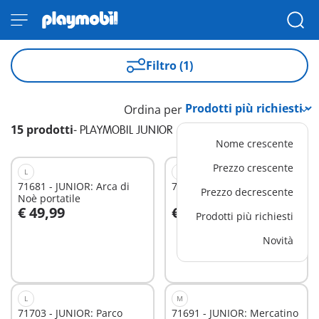
Filtro (1)
Ordina per
15 prodotti
-
PLAYMOBIL JUNIOR
Nome crescente
Prezzo crescente
L
M
71681 - JUNIOR: Arca di
71682 - Autobus JUNIOR
Prezzo decrescente
Noè portatile
€ 49,99
€ 22,99
Prodotti più richiesti
Aggiungi al carrello
Aggiungi al carrello
Novità
L
M
71703 - JUNIOR: Parco
71691 - JUNIOR: Mercatino