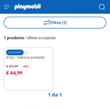
Filtro (1)
1 prodotto
-
Ultima occasione
ESCLUSIVO
XL
4142 - Fattoria portatile
€ 59,99
-25%
Aggiungi al carrello
€ 44,99
1 da 1