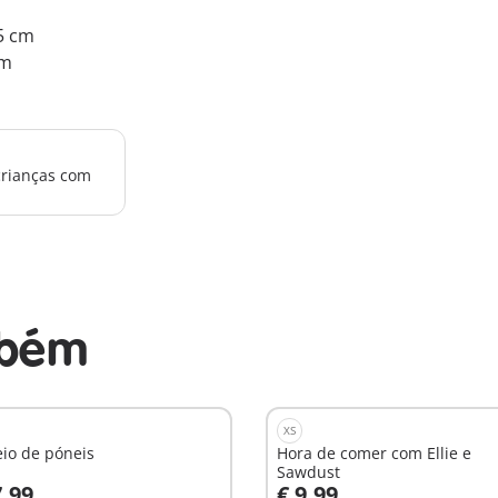
.5 cm
cm
crianças com
mbém
XS
io de póneis
Hora de comer com Ellie e
Sawdust
7,99
€ 9,99