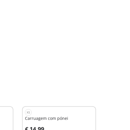
XS
Carruagem com pónei
€ 14,99