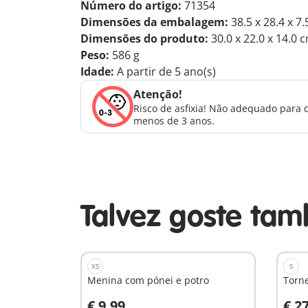
Número do artigo:
71354
Dimensões da embalagem:
38.5 x 28.4 x 7
Dimensões do produto:
30.0 x 22.0 x 14.0 
Peso:
586 g
Idade:
A partir de 5 ano(s)
Atenção!
Risco de asfixia! Não adequado para 
menos de 3 anos.
Talvez goste ta
XS
S
Menina com pónei e potro
Torne
€ 9,99
€ 2