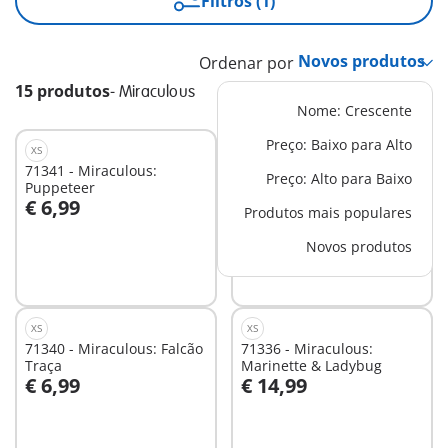
Filtros (1)
Ordenar por
15 produtos
-
Miraculous
Nome: Crescente
Preço: Baixo para Alto
XS
XS
71341 - Miraculous:
71337 - Miraculous: Adrien
Preço: Alto para Baixo
Puppeteer
& Cat Noir
€ 6,99
€ 14,99
Produtos mais populares
Ao carrinho
Ao carrinho
Novos produtos
XS
XS
71340 - Miraculous: Falcão
71336 - Miraculous:
Traça
Marinette & Ladybug
€ 6,99
€ 14,99
Ao carrinho
Ao carrinho