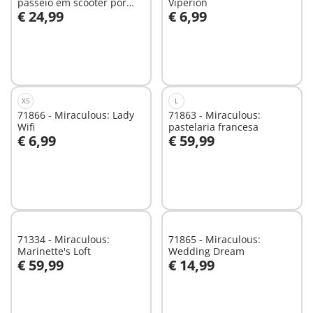
passeio em scooter por
Viperion
€ 24,99
€ 6,99
Paris
Ao carrinho
Ao carrinho
XS
L
71866 - Miraculous: Lady
71863 - Miraculous:
Wifi
pastelaria francesa
€ 6,99
€ 59,99
Ao carrinho
Ao carrinho
71334 - Miraculous:
71865 - Miraculous:
Marinette's Loft
Wedding Dream
€ 59,99
€ 14,99
Ao carrinho
Ao carrinho