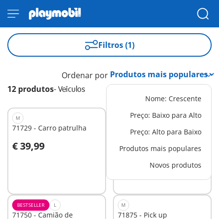
Filtros (1)
Ordenar por
12 produtos
-
Veículos
Nome: Crescente
Preço: Baixo para Alto
M
L
71729 - Carro patrulha
71749 - Escavadora grande
Preço: Alto para Baixo
€ 39,99
€ 49,99
Produtos mais populares
Ao carrinho
Ao carrinho
Novos produtos
BESTSELLER
L
M
71750 - Camião de
71875 - Pick up