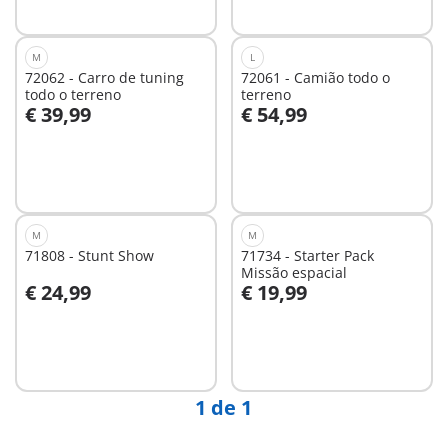
M
L
72062 - Carro de tuning
72061 - Camião todo o
todo o terreno
terreno
€ 39,99
€ 54,99
Ao carrinho
Ao carrinho
M
M
71808 - Stunt Show
71734 - Starter Pack
Missão espacial
€ 24,99
€ 19,99
Ao carrinho
Ao carrinho
1 de 1