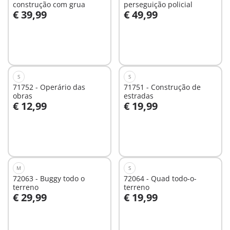
construção com grua
perseguição policial
€ 39,99
€ 49,99
Ao carrinho
Ao carrinho
S
S
71752 - Operário das
71751 - Construção de
obras
estradas
€ 12,99
€ 19,99
Ao carrinho
Ao carrinho
M
S
72063 - Buggy todo o
72064 - Quad todo-o-
terreno
terreno
€ 29,99
€ 19,99
Ao carrinho
Ao carrinho