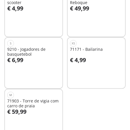
scooter
Reboque
€ 4,99
€ 49,99
Não
Não
disponível
disponível
S
XS
9210 - Jogadores de
71171 - Bailarina
basquetebol
€ 6,99
€ 4,99
Não
Não
disponível
disponível
M
71903 - Torre de vigia com
carro de praia
€ 59,99
Ao carrinho