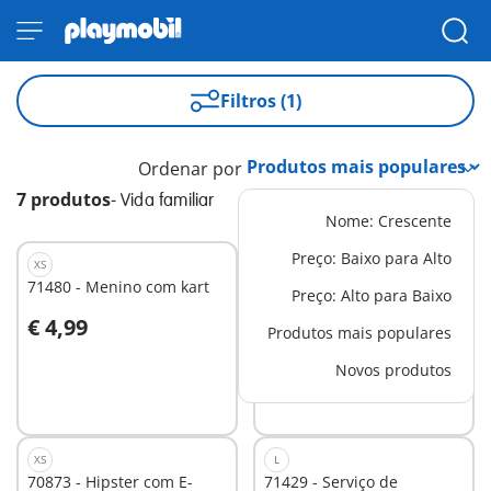
Filtros (1)
Ordenar por
7 produtos
-
Vida familiar
Nome: Crescente
Preço: Baixo para Alto
XS
XS
71480 - Menino com kart
70601 - Excursão em
Preço: Alto para Baixo
Bicicleta
€ 4,99
€ 4,99
-25%
Produtos mais populares
Ao carrinho
Ao carrinho
€ 3,74
Novos produtos
XS
L
70873 - Hipster com E-
71429 - Serviço de