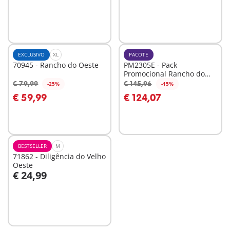
Não
disponível
EXCLUSIVO
XL
PACOTE
70945 - Rancho do Oeste
PM2305E - Pack
Promocional Rancho do
Oeste
€ 79,99
€ 145,96
-25%
-15%
Ao carrinho
Ao carrinho
€ 59,99
€ 124,07
BESTSELLER
M
71862 - Diligência do Velho
Oeste
€ 24,99
Ao carrinho