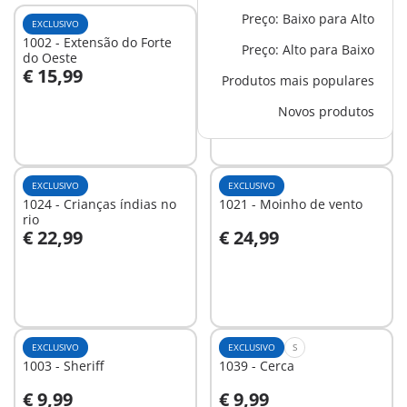
Preço: Baixo para Alto
EXCLUSIVO
EXCLUSIVO
S
1002 - Extensão do Forte
1023 - Esconderijo dos
Preço: Alto para Baixo
do Oeste
bandidos
€ 15,99
€ 17,99
Produtos mais populares
Ao carrinho
Ao carrinho
Novos produtos
EXCLUSIVO
EXCLUSIVO
1024 - Crianças índias no
1021 - Moinho de vento
rio
€ 22,99
€ 24,99
Ao carrinho
Ao carrinho
EXCLUSIVO
EXCLUSIVO
S
1003 - Sheriff
1039 - Cerca
€ 9,99
€ 9,99