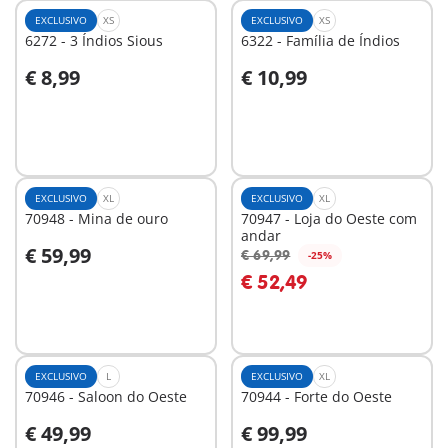
EXCLUSIVO
XS
EXCLUSIVO
XS
6272 - 3 Índios Sious
6322 - Família de Índios
€ 8,99
€ 10,99
Ao carrinho
Ao carrinho
EXCLUSIVO
XL
EXCLUSIVO
XL
70948 - Mina de ouro
70947 - Loja do Oeste com
andar
€ 59,99
€ 69,99
-25%
Ao carrinho
Ao carrinho
€ 52,49
EXCLUSIVO
L
EXCLUSIVO
XL
70946 - Saloon do Oeste
70944 - Forte do Oeste
€ 49,99
€ 99,99
Ao carrinho