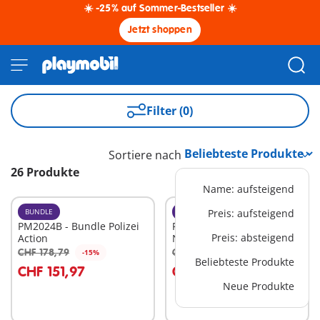
☀️ -25% auf Sommer-Bestseller ☀️
Jetzt shoppen
Filter (0)
Sortiere nach
26 Produkte
Name: aufsteigend
BUNDLE
BUNDLE
Preis: aufsteigend
PM2024B - Bundle Polizei
PM2018A - Bundle
Preis: absteigend
Action
Nostalgisches
Puppenhaus
CHF 178,79
CHF 317,20
-15%
-15%
In den Warenkorb
In den Warenkorb
Beliebteste Produkte
CHF 151,97
CHF 269,62
Neue Produkte