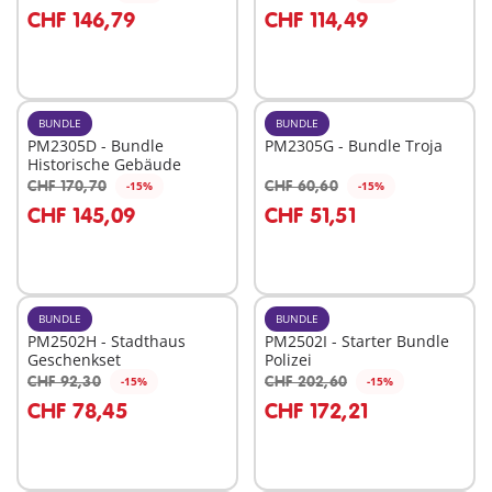
In den Warenkorb
In den Warenkorb
CHF 146,79
CHF 114,49
BUNDLE
BUNDLE
PM2305D - Bundle
PM2305G - Bundle Troja
Historische Gebäude
CHF 170,70
CHF 60,60
-15%
-15%
In den Warenkorb
CHF 145,09
CHF 51,51
Nicht
verfügbar
BUNDLE
BUNDLE
PM2502H - Stadthaus
PM2502I - Starter Bundle
Geschenkset
Polizei
CHF 92,30
CHF 202,60
-15%
-15%
In den Warenkorb
In den Warenkorb
CHF 78,45
CHF 172,21