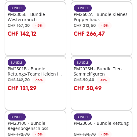
BUNDLE
BUNDLE
PM2305E - Bundle
PM2602A - Bundle Kleines
Westernranch
Puppenhaus
CHF 167,20
CHF 313,50
-15%
-15%
In den Warenkorb
In den Warenkorb
CHF 142,12
CHF 266,47
BUNDLE
BUNDLE
PM2501B - Bundle
PM2025H - Bundle Tier-
Rettungs-Team: Helden im
Sammelfiguren
Einsatz
CHF 142,70
CHF 59,40
-15%
-15%
In den Warenkorb
In den Warenkorb
CHF 121,29
CHF 50,49
BUNDLE
BUNDLE
PM2310C - Bundle
PM2305C - Bundle Rettung
Regenbogenschloss
CHF 172,70
CHF 134,70
-15%
-15%