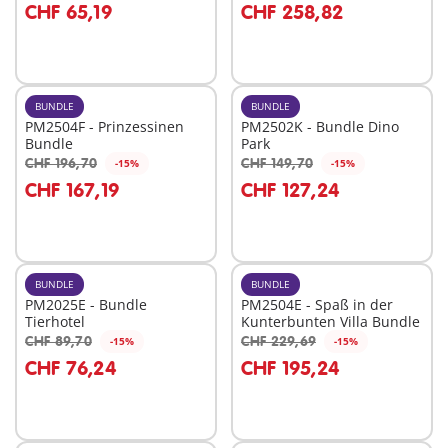
CHF 65,19
CHF 258,82
BUNDLE
BUNDLE
PM2504F - Prinzessinen
PM2502K - Bundle Dino
Bundle
Park
CHF 196,70
CHF 149,70
-15%
-15%
In den Warenkorb
In den Warenkorb
CHF 167,19
CHF 127,24
BUNDLE
BUNDLE
PM2025E - Bundle
PM2504E - Spaß in der
Tierhotel
Kunterbunten Villa Bundle
CHF 89,70
CHF 229,69
-15%
-15%
In den Warenkorb
In den Warenkorb
CHF 76,24
CHF 195,24