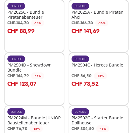
BUNDLE
BUNDLE
PM2025C - Bundle
PM2025A - Bundle Piraten
Piratenabenteuer
Ahoi
CHF 104,70
CHF 166,70
-15%
-15%
In den Warenkorb
In den Warenkorb
CHF 88,99
CHF 141,69
BUNDLE
BUNDLE
PM2504D - Showdown
PM2504C - Heroes Bundle
Bundle
CHF 144,79
CHF 86,50
-15%
-15%
In den Warenkorb
In den Warenkorb
CHF 123,07
CHF 73,52
BUNDLE
BUNDLE
PM2024M - Bundle JUNIOR
PM2502G - Starter Bundle
Baustellenabenteuer
Dollhouse
CHF 76,70
CHF 304,50
-15%
-15%
In den Warenkorb
In den Warenkorb