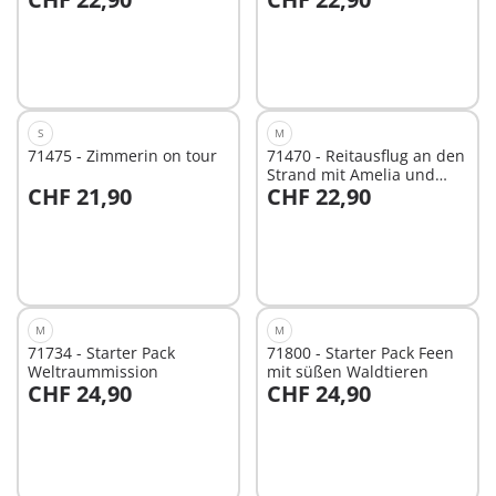
In den Warenkorb
Nicht
verfügbar
S
M
71475 - Zimmerin on tour
71470 - Reitausflug an den
Strand mit Amelia und
CHF 21,90
CHF 22,90
Ben
In den Warenkorb
In den Warenkorb
M
M
71734 - Starter Pack
71800 - Starter Pack Feen
Weltraummission
mit süßen Waldtieren
CHF 24,90
CHF 24,90
In den Warenkorb
In den Warenkorb