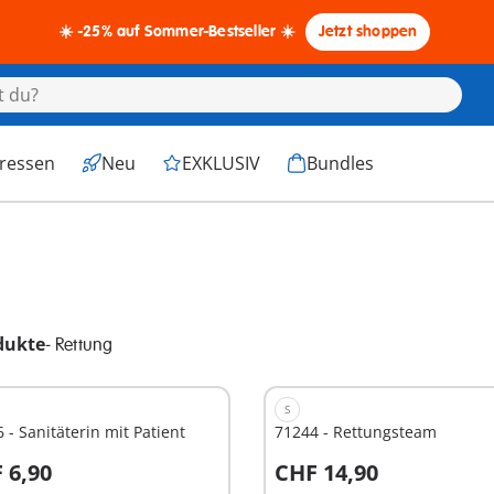
☀️ -25% auf Sommer-Bestseller ☀️
Jetzt shoppen
eressen
Neu
EXKLUSIV
Bundles
dukte
-
Rettung
S
 - Sanitäterin mit Patient
71244 - Rettungsteam
 6,90
CHF 14,90
n den Warenkorb
In den Warenkorb