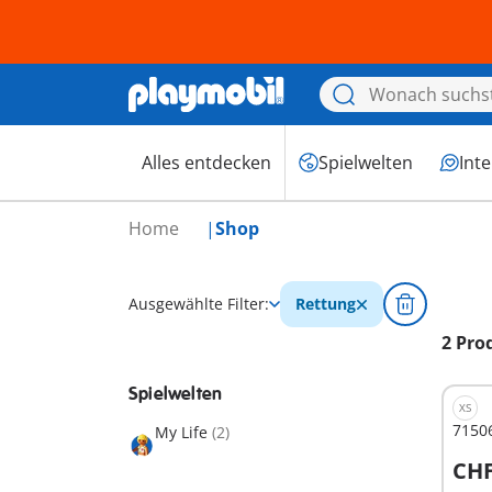
Alles entdecken
Spielwelten
Int
Home
Shop
Ausgewählte Filter:
Rettung
2 Pro
Spielwelten
XS
71506
My Life
(2)
CHF
I