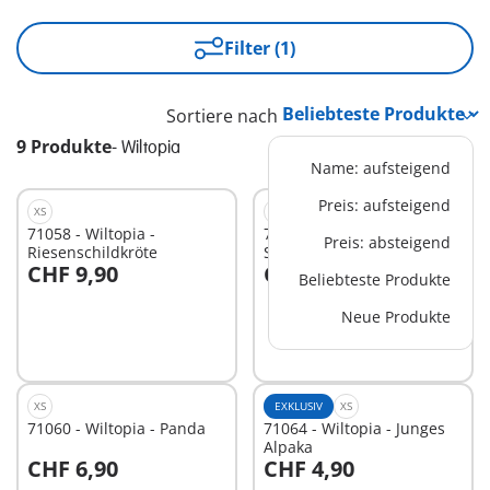
Filter (1)
Sortiere nach
9 Produkte
-
Wiltopia
Name: aufsteigend
Preis: aufsteigend
XS
S
71058 - Wiltopia -
71288 - WILTOPIA -
Preis: absteigend
Riesenschildkröte
Seelöwe
CHF 9,90
CHF 9,90
Beliebteste Produkte
In den Warenkorb
Neue Produkte
Nicht
verfügbar
XS
EXKLUSIV
XS
71060 - Wiltopia - Panda
71064 - Wiltopia - Junges
Alpaka
CHF 6,90
CHF 4,90