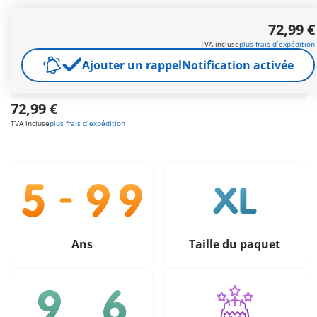
Le toit de la hutte peut être retiré pour jouer. Avec Mme
72,99 €
Agecanonix et Assurancetourix. Dimensions : 28 x 23 x 43 cm
(LxPxH).
TVA incluse
plus frais d´expédition
Autres informations
Ajouter un rappel
Notification activée
Livraison gratuite à partir de 40 €
72,99 €
TVA incluse
plus frais d´expédition
Ans
Taille du paquet