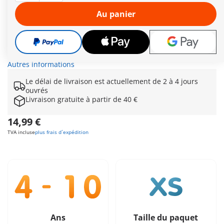
fidèle robot, compagnon agile et rapide sur Mars, l’astronaute
collecte des échantillons passionnants sur la planète rouge.
Au panier
Le robot à bras articulé aide à ramasser les pierres,et à
explorer même les endroits les plus difficiles d’accès. Parfait
donc pour compléter la grande mission sur Mars – idéal pour
les petit(e)s chercheurs/ chercheuses et explorateurs/
exploratrices en herbe !
Autres informations
Le délai de livraison est actuellement de 2 à 4 jours
ouvrés
Livraison gratuite à partir de 40 €
14,99 €
TVA incluse
plus frais d´expédition
Ans
Taille du paquet