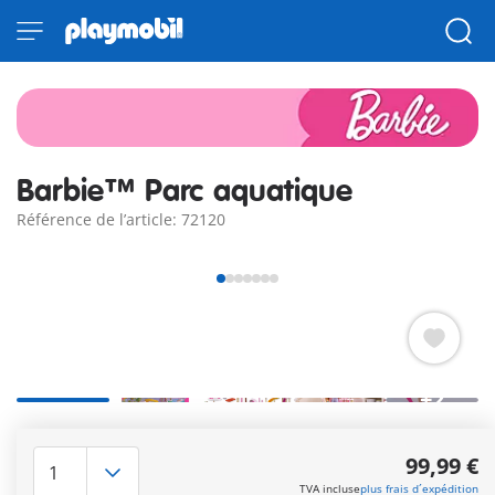
Barbie™ Parc aquatique
Référence de l’article: 72120
+2
California Dreamin’ avec Barbie™ au parc aquatique ! Prêt
pour l'été le plus cool de tous les temps ? Barbie™ et ses
99,99 €
meilleures amies, Nikki et Daisy, commencent leur nouveau
TVA incluse
plus frais d´expédition