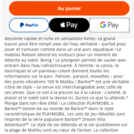
job d’été dans le tout nouveau parc aquatique de Malibu – et
c’est Barbie™ qui en prend tout de suite la direction. Ça va
Au panier
être pétillant, stylé et super ensoleillé ! Dans le parc
aquatique, deux toboggans passionnants attendent déjà les
amies : Un toboggan en courbe pour une descente toute en
douceur, et un toboggan plus raide pour tous les téméraires.
Il suffit de tirer le levier – et hop, le sol s’ouvre pour une
descente rapide et riche en sensations fortes. Le grand
bassin peut être rempli avec de l’eau véritable – parfait pour
jouer et s’amuser comme dans un vrai parc aquatique ! Le
matelas flottant attend les visiteurs pour un moment de
détente au soleil. Boing ! Le plongeoir permet de sauter avec
entrain dans l’eau rafraîchissante. À l’entrée, la caisse, le
tourniquet et un panneau coloré donnent toutes les
informations sur le parc. Palmier, parasol, mouettes – pour
des pures vibrations 100 % Malibu ! Barbie™ est une véritable
icône de style – sa tenue est interchangeable avec celle de
ses amies. Que ce soit à la piscine ou à la caisse : L'amitié, le
plaisir et le soleil sont la devise ici. Qu'est-ce que tu attends ?
Plonge dans ton rêve d’été ! La collection PLAYMOBIL x
Barbie™ donne vie au monde de Barbie™ dans le style
caractéristique de PLAYMOBIL. Les sets de jeu détaillés sont
inspirés de la série populaire Barbie™ Dream Villa
Adventure™. Le style de vie détendu et la vie quotidienne sur
la plage de Malibu sont au cœur de l’action. La collection