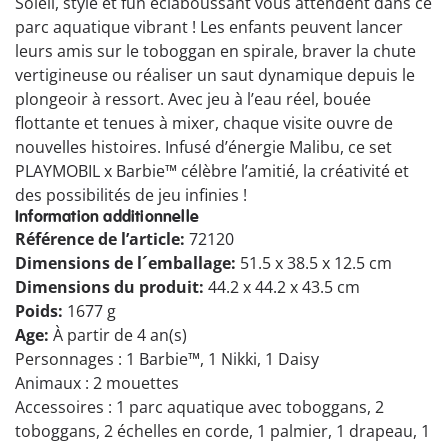
Soleil, style et fun éclaboussant vous attendent dans ce
parc aquatique vibrant ! Les enfants peuvent lancer
leurs amis sur le toboggan en spirale, braver la chute
vertigineuse ou réaliser un saut dynamique depuis le
plongeoir à ressort. Avec jeu à l’eau réel, bouée
flottante et tenues à mixer, chaque visite ouvre de
nouvelles histoires. Infusé d’énergie Malibu, ce set
PLAYMOBIL x Barbie™ célèbre l’amitié, la créativité et
des possibilités de jeu infinies !
Information additionnelle
Référence de l’article:
72120
Dimensions de l´emballage:
51.5 x 38.5 x 12.5 cm
Dimensions du produit:
44.2 x 44.2 x 43.5 cm
Poids:
1677 g
Age:
À partir de 4 an(s)
Personnages : 1 Barbie™, 1 Nikki, 1 Daisy
Animaux : 2 mouettes
Accessoires : 1 parc aquatique avec toboggans, 2
toboggans, 2 échelles en corde, 1 palmier, 1 drapeau, 1