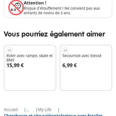
Attention !
Risque d´étouffement ! Ne convient pas aux
enfants de moins de 3 ans.
Vous pourriez également aimer
XS
XS
Rider avec rampe, skate et
Secouriste avec blessé
BMX
15,99 €
6,99 €
Au panier
Au panier
Accueil
...
My Life
Chercheurs et site paléontologique avec fossiles