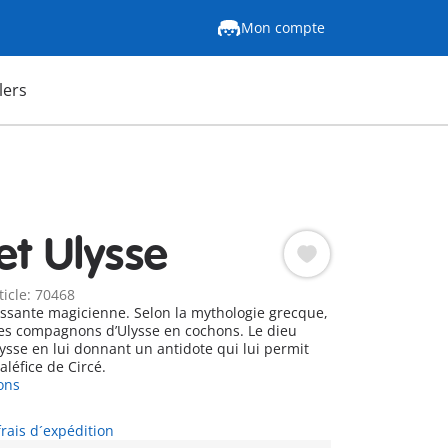
Mon compte
lers
et Ulysse
ticle: 70468
issante magicienne. Selon la mythologie grecque,
les compagnons d’Ulysse en cochons. Le dieu
donnant un antidote qui lui permit
léfice de Circé.
ons
frais d´expédition