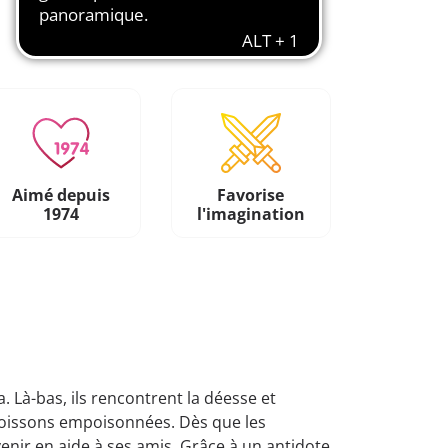
Aimé depuis
Favorise
1974
l'imagination
. Là-bas, ils rencontrent la déesse et
 boissons empoisonnées. Dès que les
nir en aide à ses amis. Grâce à un antidote