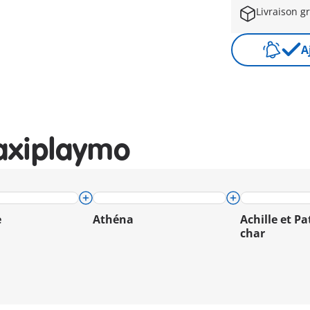
Livraison gr
A
axiplaymo
e
Athéna
Achille et Pa
char