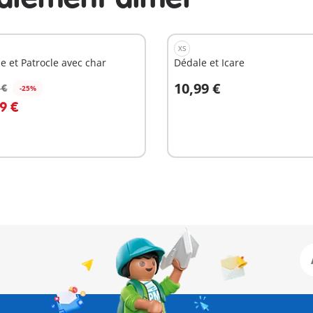
XS
le et Patrocle avec char
Dédale et Icare
10,99 €
 €
-25%
u panier
Au panier
9 €