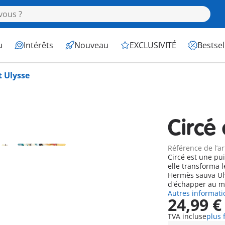
u
Intérêts
Nouveau
EXCLUSIVITÉ
Bestsel
t Ulysse
Circé 
Référence de l’ar
Circé est une pu
elle transforma 
Hermès sauva Ulysse en lui 
d'échapper au ma
Autres informati
24,99 €
TVA incluse
plus 