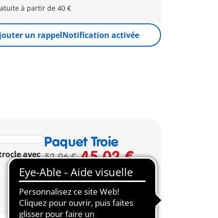
atuite à partir de 40 €
jouter un rappel
Notification activée
Paquet Troie
45,02 €
trocle avec
52,96 €
-15%
Voir le Maxiplaymo