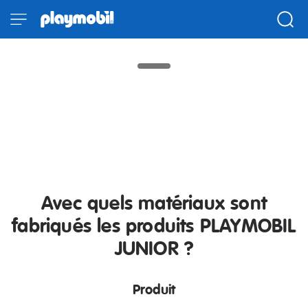
ISCC PLUS : chaque jouet PLAYMOBIL
JUNIOR est conçu avec plus de 90 %
de plastique biosourcé (bilan
massique).Prêts à jouer autrement ?
Partons à la découverte d’un univers
de jeu qui prend soin de la planète.
Avec quels matériaux sont
fabriqués les produits PLAYMOBIL
JUNIOR ?
Produit