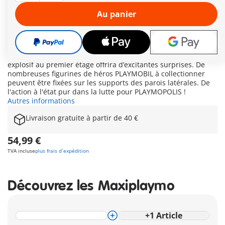
moins jusqu'à ce que le super-vilain extraterrestre Kronar
passe à l'attaque pour s'emparer des puissantes pierres
Au panier
énergétiques. La courageuse héroïne-renard Blazetail défend
de toutes ses forces la tour et la cachette secrète situées sous
les poutres en bois : une grue mobile avec une cage en treillis
permet d’emprisonner des héros ou des méchants, des murs
destructibles garantissent des combats dynamiques et le sol
explosif au premier étage offrira d’excitantes surprises. De
nombreuses figurines de héros PLAYMOBIL à collectionner
peuvent être fixées sur les supports des parois latérales. De
l'action à l'état pur dans la lutte pour PLAYMOPOLIS !
Autres informations
Livraison gratuite à partir de 40 €
54,99 €
TVA incluse
plus frais d´expédition
Découvrez les Maxiplaymo
+
1
Article