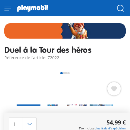
Duel à la Tour des héros
Référence de l’article: 72022
PLAYMOBIL Heroes : Kronar vs. Blazetail – la centrale secrète
est attaquée ! La tour des héros est le refuge secret et le
54,99 €
centre de commandement des héros de PLAYMOPOLIS, au
TVA incluse
plus frais d´expédition