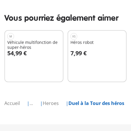
Vous pourriez également aimer
M
XS
Véhicule multifonction de
Héros robot
super-héros
54,99 €
7,99 €
Au panier
Au panier
Accueil
...
Heroes
Duel à la Tour des héros