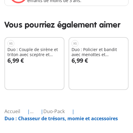
enfants de moins de 3 ans.
Vous pourriez également aimer
XS
XS
Duo : Couple de sirène et
Duo : Policier et bandit
triton avec sceptre et
avec menottes et
6,99 €
6,99 €
trident
accessoires
Au panier
Au panier
Accueil
...
Duo-Pack
Duo : Chasseur de trésors, momie et accessoires