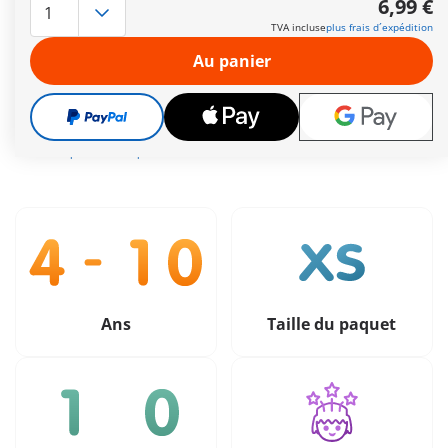
6,99 €
deux personnages, une pioche, une carte, un chapeau, des
TVA incluse
plus frais d´expédition
trésors et une coiffe de pharaon.
Autres informations
Au panier
Livraison gratuite à partir de 40 €
6,99 €
TVA incluse
plus frais d´expédition
Ans
Taille du paquet