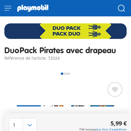
DuoPack Pirates avec drapeau
Référence de l’article: 72024
Deux pirates ennemis se retrouvent de nouveau face à face –
l’un brandit son pistolet, l’autre son sabre et son drapeau. Le
5,99 €
prochain duel est sur le point de commencer !
TVA incluse
plus frais d´expédition