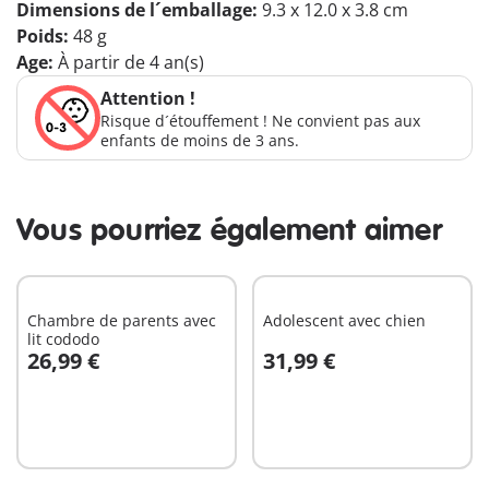
Dimensions de l´emballage:
9.3 x 12.0 x 3.8 cm
Poids:
48 g
Age:
À partir de 4 an(s)
Attention !
Risque d´étouffement ! Ne convient pas aux
enfants de moins de 3 ans.
Vous pourriez également aimer
Chambre de parents avec
Adolescent avec chien
lit cododo
26,99 €
31,99 €
Au panier
Au panier