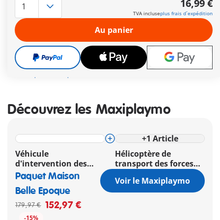
16,99 €
Autres informations
TVA incluse
plus frais d´expédition
Le délai de livraison est actuellement de 2 à 4 jours
Au panier
ouvrés
Livraison gratuite à partir de 40 €
16,99 €
TVA incluse
plus frais d´expédition
Découvrez les Maxiplaymo
+
1
Article
Véhicule
Hélicoptère de
d'intervention des
transport des forces
forces spéciales
spéciales
Paquet Maison
Voir le Maxiplaymo
Belle Epoque
152,97 €
179,97 €
-15%