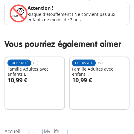
Attention !
Risque d´étouffement ! Ne convient pas aux
enfants de moins de 3 ans.
Vous pourriez également aimer
EXCLUSIVITÉ
XS
EXCLUSIVITÉ
XS
Famille Adultes avec
Famille Adultes avec
enfants E
enfant H
10,99 €
10,99 €
Au panier
Au panier
Accueil
...
My Life