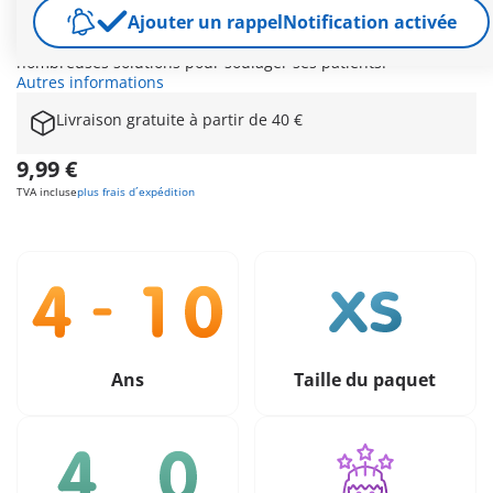
ces herbes incroyables. Pour soigner un rhume ou des
Ajouter un rappel
Notification activée
douleurs dans le bas du dos, rien de tel que des remèdes
naturels ! Entourée des animaux de la forêt, elle trouve de
nombreuses solutions pour soulager ses patients.
Autres informations
Livraison gratuite à partir de 40 €
9,99 €
TVA incluse
plus frais d´expédition
Ans
Taille du paquet