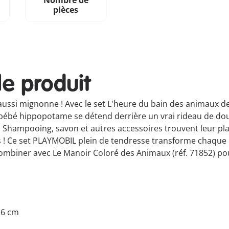
Nombre de
pièces
le produit
té aussi mignonne ! Avec le set L'heure du bain des animaux 
Le bébé hippopotame se détend derrière un vrai rideau de do
 Shampooing, savon et autres accessoires trouvent leur pla
es ! Ce set PLAYMOBIL plein de tendresse transforme chaque
 combiner avec Le Manoir Coloré des Animaux (réf. 71852) po
6.6 cm