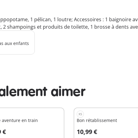
ppopotame, 1 pélican, 1 loutre; Accessoires : 1 baignoire a
t, 2 shampoings et produits de toilette, 1 brosse à dents ave
as aux enfants
galement aimer
XS
e aventure en train
Bon rétablissement
9 €
10,99 €
u panier
Au panier