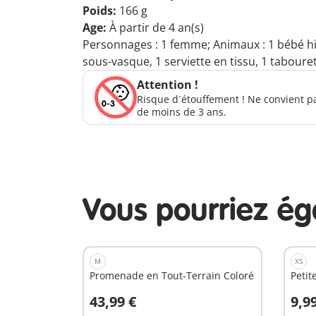
Poids:
166 g
Age:
À partir de 4 an(s)
Personnages : 1 femme; Animaux : 1 bébé hi
sous-vasque, 1 serviette en tissu, 1 taboure
Attention !
Risque d´étouffement ! Ne convient p
de moins de 3 ans.
Vous pourriez é
M
XS
Promenade en Tout-Terrain Coloré
Petit
43,99 €
9,9
Au panier
A