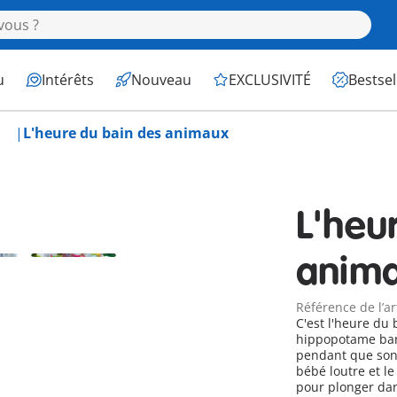
u
Intérêts
Nouveau
EXCLUSIVITÉ
Bestsel
L'heure du bain des animaux
L'heu
anim
Référence de l’ar
C'est l'heure du
hippopotame barb
pendant que son 
bébé loutre et l
pour plonger da