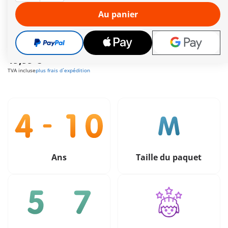
satellite. Comprend un personnage, un véhicule ainsi qu'un
satellite.
Au panier
Autres informations
Livraison gratuite à partir de 40 €
19,99 €
TVA incluse
plus frais d´expédition
Ans
Taille du paquet