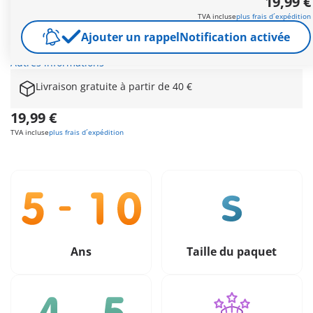
19,99 €
coloré ! Avec les coffrets PLAYMOBIL My Figures, les enfants
TVA incluse
plus frais d´expédition
peuvent imaginer des personnages à l’infini et créer un
Ajouter un rappel
Notification activée
monde PLAYMOBIL qui leur ressemble : plus de 1000
combinaisons possibles !
Autres informations
Livraison gratuite à partir de 40 €
19,99 €
TVA incluse
plus frais d´expédition
Ans
Taille du paquet