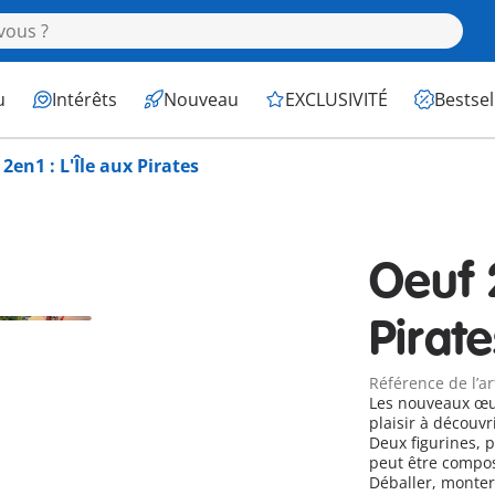
u
Intérêts
Nouveau
EXCLUSIVITÉ
Bestsel
2en1 : L'Île aux Pirates
Oeuf 2
Pirate
Référence de l’ar
Les nouveaux œu
plaisir à découvr
Deux figurines, p
peut être compos
Déballer, monter, jouer ! Attention, alerte a