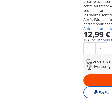
accoste avec son
coffre au trésor 
veut ! Le canon s
les sabres sont 
Après Pâques, l’œ
parfait pour éco
Autres informati
12,99 €
TVA incluse
plus 
Le délai de
Livraison gr