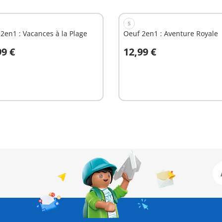
S
2en1 : Vacances à la Plage
Oeuf 2en1 : Aventure Royale
99 €
12,99 €
u panier
Au panier