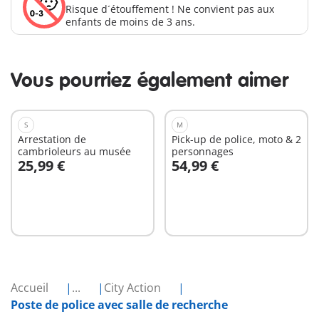
Risque d´étouffement ! Ne convient pas aux
enfants de moins de 3 ans.
Vous pourriez également aimer
S
M
Arrestation de
Pick-up de police, moto & 2
cambrioleurs au musée
personnages
25,99 €
54,99 €
Au panier
Au panier
Accueil
...
City Action
Poste de police avec salle de recherche