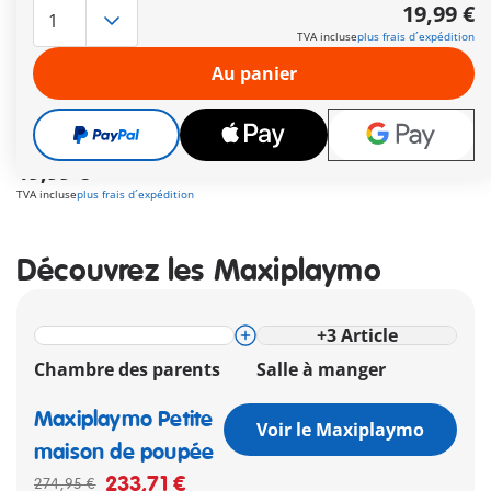
vaisselle et de nombreux accessoires pour des repas de
19,99 €
famille réussis.
TVA incluse
plus frais d´expédition
Autres informations
Au panier
Le délai de livraison est actuellement de 2 à 4 jours
ouvrés
Livraison gratuite à partir de 40 €
19,99 €
TVA incluse
plus frais d´expédition
Découvrez les Maxiplaymo
+
3
Article
Chambre des parents
Salle à manger
Maxiplaymo Petite
Voir le Maxiplaymo
maison de poupée
233,71 €
274,95 €