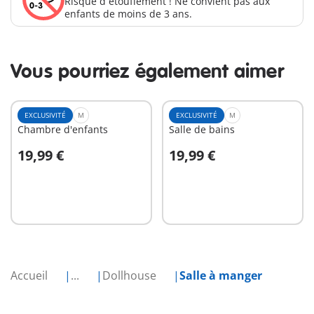
Risque d´étouffement ! Ne convient pas aux
enfants de moins de 3 ans.
Vous pourriez également aimer
EXCLUSIVITÉ
M
EXCLUSIVITÉ
M
Chambre d'enfants
Salle de bains
19,99 €
19,99 €
Au panier
Au panier
Accueil
...
Dollhouse
Salle à manger