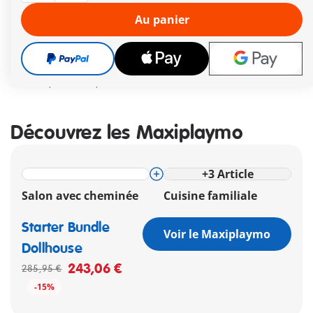
Le délai de livraison est actuellement de 2 à 4 jours
Au panier
ouvrés
Livraison gratuite à partir de 40 €
21,99 €
TVA incluse
plus frais d´expédition
Découvrez les Maxiplaymo
+
3
Article
Salon avec cheminée
Cuisine familiale
Starter Bundle
Voir le Maxiplaymo
Dollhouse
243,06 €
285,95 €
-15%