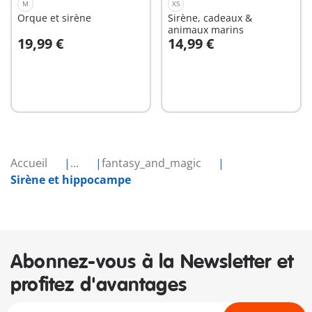
M
XS
Orque et sirène
Sirène, cadeaux &
animaux marins
19,99 €
14,99 €
Au panier
Au panier
Accueil
...
fantasy_and_magic
Sirène et hippocampe
Abonnez-vous à la Newsletter et
profitez d'avantages