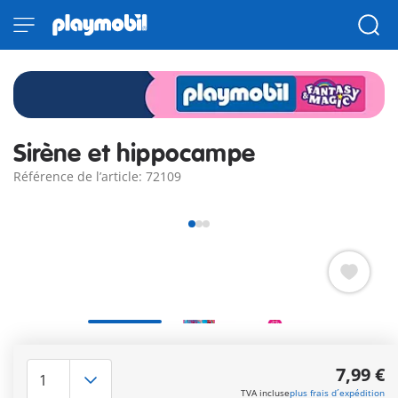
Sirène et hippocampe
Référence de l’article: 72109
Avec son hippocampe et un petit poisson, la sirène nage dans
la mer scintillante. Elle peut s'accrocher à l'hippocampe et
7,99 €
restyler encore et encore sa tresse amovible – pour des
TVA incluse
plus frais d´expédition